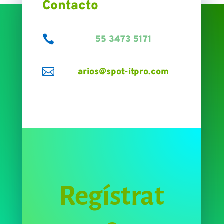
Contacto

55 3473 5171

arios@spot-itpro.com
Regístrat